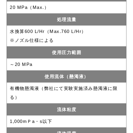
20 MPa（Max.）
処理流量
水換算600 L/Hr（Max.760 L/Hr）
※ノズル仕様による
使用圧力範囲
～20 MPa
使用流体（懸濁液）
有機物懸濁液（弊社にて実験実施済み懸濁液に限
る）
流体粘度
1,000mＰa・s以下